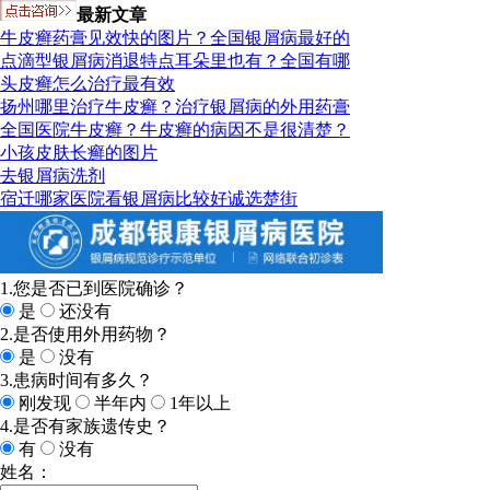
最新文章
牛皮癣药膏见效快的图片？全国银屑病最好的
点滴型银屑病消退特点耳朵里也有？全国有哪
头皮癣怎么治疗最有效
扬州哪里治疗牛皮癣？治疗银屑病的外用药膏
全国医院牛皮癣？牛皮癣的病因不是很清楚？
小孩皮肤长癣的图片
去银屑病洗剂
宿迁哪家医院看银屑病比较好诚选楚街
1.您是否已到医院确诊？
是
还没有
2.是否使用外用药物？
是
没有
3.患病时间有多久？
刚发现
半年内
1年以上
4.是否有家族遗传史？
有
没有
姓名：