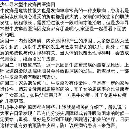
少年寻常型牛皮癣西医病因
牛皮癣是危害性很大也是发病率非常高的一种皮肤病，患者若是
感染该疾病身心遭受的折磨都是很大的，发病的时候患者的肌肤
发红，病程很长，需要经过很长一段时间才能治愈，但是少年寻
常型牛皮癣西医病因究竟都有哪些呢?大家还是一起看看下面的
介绍吧。
病因一：内分泌障碍。内分泌障碍产生的原因，大多数是因为激
素引起的，所以牛皮癣的发生与激素有密切的联系。此外，牛皮
癣的形成也与代谢障碍有关。当人体酶代谢出现障碍时，会造成
代谢紊乱，继而引发牛皮癣。
病因二：呼吸道感染。这一原因是牛皮癣患病的最常见原因。上
呼吸道感染以及扁桃腺炎会导致银屑病的发生。调查显示，一部
分牛皮癣患者有咽部感染史。
病因三：家族遗传倾向。牛皮癣没有传染性，但是有一定的家族
遗传性，倘若父母亲都患银屑病的，其子女的患病率会比健康者
的子女高3倍，如果父母亲只有一方患牛皮癣，其子女患牛皮癣
的几率更高。
引起牛皮癣的原因都有哪些?上述就是相关的介绍了，所以说当
大家在日常发现自己有内分泌失调障碍或者呼吸道困难的时候一
定要给与重视，最好是及时到正规的医院进行相关的治疗。只要
这样才能有效的预防牛皮癣，防止该疾病给患者带来危害。