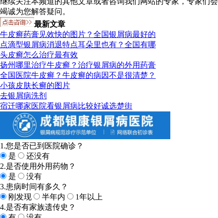
继续关注本频道的其他文章或者咨询我们网站的专家，专家们会
竭诚为您解答疑问。
最新文章
牛皮癣药膏见效快的图片？全国银屑病最好的
点滴型银屑病消退特点耳朵里也有？全国有哪
头皮癣怎么治疗最有效
扬州哪里治疗牛皮癣？治疗银屑病的外用药膏
全国医院牛皮癣？牛皮癣的病因不是很清楚？
小孩皮肤长癣的图片
去银屑病洗剂
宿迁哪家医院看银屑病比较好诚选楚街
1.您是否已到医院确诊？
是
还没有
2.是否使用外用药物？
是
没有
3.患病时间有多久？
刚发现
半年内
1年以上
4.是否有家族遗传史？
有
没有