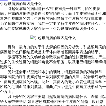
引起银屑病的病因是什么
引起银屑病的病因是什么?牛皮癣是一种非常可怕的皮肤
病，严重的皮损连患者自己都害怕自己，而且牛皮癣得顽固性和
复发性都非常的强，牛皮癣的病因导致了牛皮癣的治疗非常难。
为了预防牛皮癣疾病，我们一定要了解牛皮癣的病因有什么。下
面我们专家就来为大家介绍一下引起银屑病的病因是什么：
目前，最有力的对于牛皮癣的病因的分析为，引起银屑病的
病因是什么归根结底就是由于体内易感基因异常表达的结果。
微循环系统的失畅就会导致表皮细胞的过快更新增生，产生
过多的生长过度的细胞和角化不全细胞，以及淋巴细胞和组织细
胞浸润。
另外还会形成空泡和水肿的细胞，细胞间基质的功能异常，
哪家医院治疗牛皮癣好这一系列病变细胞的反应，就会最终导致
牛皮癣皮损症状的出现。此外，真皮内的微小血管也就是医学上
所说的毛细血管排列紊乱、扭曲扩张，也是牛皮癣症状形成的一
个方面。
以上介绍的内容主要是引起银屑病的病因是什么，希望可以
给大家带来帮助.如果您还有其他相关于牛皮癣的问题，欢迎您