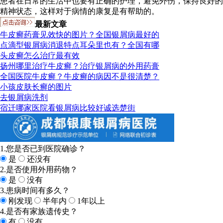
患者在日常的生活中也要有正确的护理，避免外伤，保持良好的
精神状态，这样对于病情的康复是有帮助的。
最新文章
牛皮癣药膏见效快的图片？全国银屑病最好的
点滴型银屑病消退特点耳朵里也有？全国有哪
头皮癣怎么治疗最有效
扬州哪里治疗牛皮癣？治疗银屑病的外用药膏
全国医院牛皮癣？牛皮癣的病因不是很清楚？
小孩皮肤长癣的图片
去银屑病洗剂
宿迁哪家医院看银屑病比较好诚选楚街
1.您是否已到医院确诊？
是
还没有
2.是否使用外用药物？
是
没有
3.患病时间有多久？
刚发现
半年内
1年以上
4.是否有家族遗传史？
有
没有