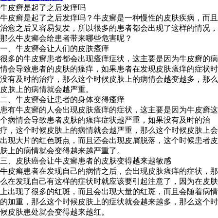
牛皮癣是起了之后发痒吗
牛皮癣是起了之后发痒吗？牛皮癣是一种慢性的皮肤疾病，而且
治愈之后又容易复发，所以很多的患者都会出现了这样的情况，
那么牛皮癣会给患者带来哪些危害呢？
一、牛皮癣会让人们的皮肤瘙痒
很多的牛皮癣患者都会出现瘙痒症状，这主要是因为牛皮癣的病
情会导致患者的皮肤的瘙痒，如果患者在发现皮肤瘙痒的症状时
没有及时的治疗，那么这个时候皮肤上的病情会越变越多，那么
皮肤上的病情就会越严重。
二、牛皮癣会让患者的身体变得瘙痒
患有牛皮癣的人会出现皮肤瘙痒的症状，这主要是因为牛皮癣这
个病情会导致患者皮肤的瘙痒症状越严重，如果没有及时的治
疗，这个时候皮肤上的病情就会越严重，那么这个时候皮肤上会
出现大片的红色斑点，而且还会出现皮屑脱落，这个时候患者皮
肤上的病情就会变得越来越严重了。
三、皮肤癌会让牛皮癣患者的皮肤变得越来越敏感
牛皮癣患者在发现自己的病情之后，会出现皮肤瘙痒的症状，那
么在发现自己有这样的症状时就应该要引起注意了，因为在皮肤
上出现了很多的红斑，而且会出现大量的红斑，而且会随着病情
的加重，那么这个时候皮肤上的症状就会越来越多，那么这个时
候皮肤患处就会变得越来越红。