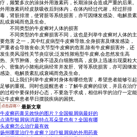
疗，频繁多次的涂抹外用激素药，长期涂抹会造成严重的后果。
外用激素药经皮肤吸收后到体内，在体内经过代谢，经过肝排
毒，肾脏排泄，使肾脏等系统损害，亦可因继发感染、电解质紊
乱或衰竭而危及生命。
不同类型的牛皮癣对人体的损害
不同类型的牛皮癣损害不同，这也是列举牛皮癣对人体的主
要危害 之一，其中红皮病型牛皮癣导致,全身损害及继发感染，
严重者会导致丧命;关节型牛皮癣的危害,除有牛皮癣损害外，还
发生类风湿性关节炎症状;泛发性脓疱型牛皮癣,会忽然发生高
热、关节肿痛、全身不适及白细胞增高，皮肤上迅速出现粟粒大
小、密集的小脓疱此病经常并发肝、肾等系统损害，亦可因继发
感染、电解质紊乱或衰竭而危及生命。
以上我们列举牛皮癣对身体有哪些危害，希望患者能够引起
足够的重视。同时也提醒患者：了解牛皮癣的症状，并且在治疗
的过程中要保持好心态，不要急于求成，相信科学的治疗一定能
让牛皮癣患者早日摆脱疾病的困扰。
最新文章
牛皮癣药膏见效快的图片？全国银屑病最好的
点滴型银屑病消退特点耳朵里也有？全国有哪
头皮癣怎么治疗最有效
扬州哪里治疗牛皮癣？治疗银屑病的外用药膏