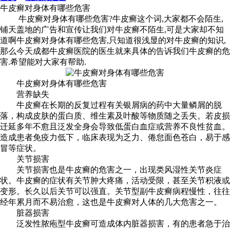
牛皮癣对身体有哪些危害
牛皮癣对身体有哪些危害?牛皮癣这个词,大家都不会陌生,
铺天盖地的广告和宣传让我们对牛皮癣不陌生,可是大家却不知
道啊牛皮癣对身体有哪些危害,只知道很浅显的对牛皮癣的知识,
那么今天成都牛皮癣医院的医生就来具体的告诉我们牛皮癣的危
害.希望能对大家有帮助.
牛皮癣对身体有哪些危害
营养缺失
牛皮癣在长期的反复过程有关银屑病的药中大量鳞屑的脱
落，构成皮肤的蛋白质、维生素及叶酸等物质随之丢失。若皮损
迁延多年不愈且泛发全身会导致低蛋白血症或营养不良性贫血。
造成患者免疫力低下，临床表现为乏力、倦怠面色苍白，易于感
冒等症状。
关节损害
关节损害也是牛皮癣的危害之一，出现类风湿性关节炎症
状。牛皮癣的症状有关节肿大疼痛，活动受限，甚至关节积液或
变形。长久以后关节可以强直。关节型副牛皮癣病程慢性，往往
经年累月而不易治愈，这也是牛皮癣对人体的几大危害之一。
脏器损害
泛发性脓疱型牛皮癣可造成体内脏器损害，有的患者急于治