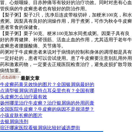
冒、心烦咽燥、目赤肿痛等有较好的治疗功效。同时对患有心血
管疾病的牛皮癣患者也有较好的防治作用。
【梨子粥】梨子2只，洗净后连皮带核切碎，加粳米100克，和水
煮粥。因梨具有良好的润燥作用，用于煮粥，可作为秋令牛皮癣
患者常食的保健食。
【栗子粥】栗子50克、粳米100克加水同煮成粥。因栗子具有良
好的养胃健脾、补肾强筋、活血止血的作用，尤其适用于老年牛
皮癣患者腰腿酸痛、关节痛等。
药粥对于牛皮癣患者来说对于病情的控制和身体的调理都是具有
一定好处的，患者可以尝试使用。患了牛皮癣要注意别乱用外用
药和激素药物，一定要去正规医院检查治疗，避免皮损扩散导致
病情加重。
最新文章
牛皮癣药膏见效快的图片？全国银屑病最好的
点滴型银屑病消退特点耳朵里也有？全国有哪
头皮癣怎么治疗最有效
扬州哪里治疗牛皮癣？治疗银屑病的外用药膏
全国医院牛皮癣？牛皮癣的病因不是很清楚？
小孩皮肤长癣的图片
去银屑病洗剂
宿迁哪家医院看银屑病比较好诚选楚街