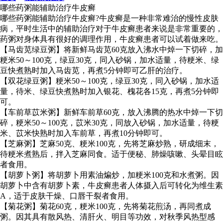
哪些药粥能辅助治疗牛皮癣
哪些药粥能辅助治疗牛皮癣?牛皮癣是一种非常难治的慢性皮肤
病，平时生活中的辅助治疗对于牛皮癣患者来说是非常重要的，
药粥对身体具有很好的调理作用，牛皮癣患者可以试着做来吃。
【马齿苋绿豆粥】将新鲜马齿苋60克放入沸水中焯一下切碎，加
粳米50～100克，绿豆30克，同入砂锅，加水适量，待粳米、绿
豆快煮熟时加入马齿苋，再煮5分钟即可乙肝的治疗。
【双花绿豆粥】粳米50～100克，绿豆30克，同入砂锅，加水适
量，待米、绿豆快煮熟时加入银花、槐花各15克，再煮5分钟即
可。
【车前草苡米粥】新鲜车前草60克，放入沸腾的热水中焯一下切
碎，粳米50～100克，苡米30克，同放入砂锅，加水适量，待粳
米、苡米快熟时加入车前草，再煮10分钟即可。
【芝麻粥】芝麻50克、粳米100克，先将芝麻炒熟，研成细末，
待粳米煮熟后，拌入芝麻同食。适于便秘、肺燥咳嗽、头晕目眩
者食用。
【胡萝卜粥】将胡萝卜用素油煸炒，加粳米100克和水煮粥。因
胡萝卜中含有胡萝卜素，牛皮癣患者人体摄入后可转化为维生素
A，适于皮肤干燥、口唇干裂者食用。
【菊花粥】菊花60克，粳米100克，先将菊花煎汤，再同煮成
粥。因其具有散风热、清肝火、明目等功效，对秋季风热型感