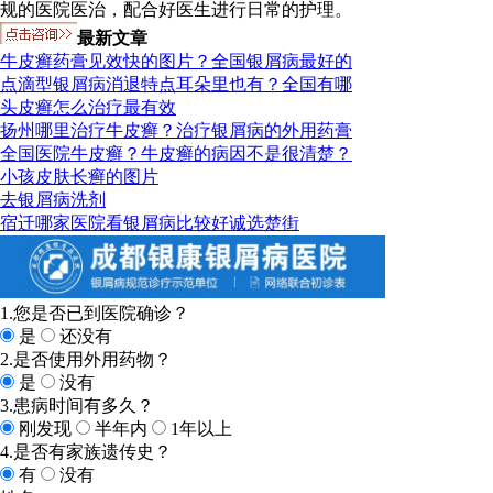
规的医院医治，配合好医生进行日常的护理。
最新文章
牛皮癣药膏见效快的图片？全国银屑病最好的
点滴型银屑病消退特点耳朵里也有？全国有哪
头皮癣怎么治疗最有效
扬州哪里治疗牛皮癣？治疗银屑病的外用药膏
全国医院牛皮癣？牛皮癣的病因不是很清楚？
小孩皮肤长癣的图片
去银屑病洗剂
宿迁哪家医院看银屑病比较好诚选楚街
1.您是否已到医院确诊？
是
还没有
2.是否使用外用药物？
是
没有
3.患病时间有多久？
刚发现
半年内
1年以上
4.是否有家族遗传史？
有
没有