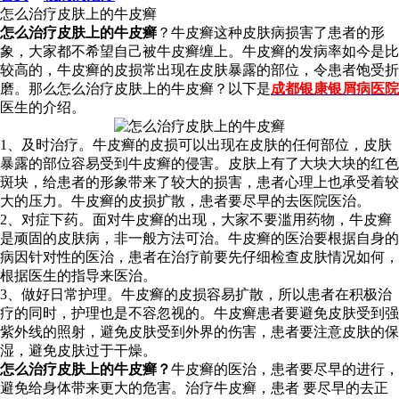
怎么治疗皮肤上的牛皮癣
怎么治疗皮肤上的牛皮癣
？牛皮癣这种皮肤病损害了患者的形
象，大家都不希望自己被牛皮癣缠上。牛皮癣的发病率如今是比
较高的，牛皮癣的皮损常出现在皮肤暴露的部位，令患者饱受折
磨。那么怎么治疗皮肤上的牛皮癣？以下是
成都银康银屑病医院
医生的介绍。
1、及时治疗。牛皮癣的皮损可以出现在皮肤的任何部位，皮肤
暴露的部位容易受到牛皮癣的侵害。皮肤上有了大块大块的红色
斑块，给患者的形象带来了较大的损害，患者心理上也承受着较
大的压力。牛皮癣的皮损扩散，患者要尽早的去医院医治。
2、对症下药。面对牛皮癣的出现，大家不要滥用药物，牛皮癣
是顽固的皮肤病，非一般方法可治。牛皮癣的医治要根据自身的
病因针对性的医治，患者在治疗前要先仔细检查皮肤情况如何，
根据医生的指导来医治。
3、做好日常护理。牛皮癣的皮损容易扩散，所以患者在积极治
疗的同时，护理也是不容忽视的。牛皮癣患者要避免皮肤受到强
紫外线的照射，避免皮肤受到外界的伤害，患者要注意皮肤的保
湿，避免皮肤过于干燥。
怎么治疗皮肤上的牛皮癣？
牛皮癣的医治，患者要尽早的进行，
避免给身体带来更大的危害。治疗牛皮癣，患者 要尽早的去正