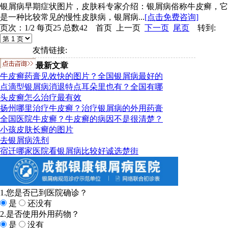
银屑病早期症状图片，皮肤科专家介绍：银屑病俗称牛皮癣，它
是一种比较常见的慢性皮肤病，银屑病...
[点击免费咨询]
页次：1/2 每页25 总数42 首页 上一页
下一页
尾页
转到:
友情链接:
最新文章
牛皮癣药膏见效快的图片？全国银屑病最好的
点滴型银屑病消退特点耳朵里也有？全国有哪
头皮癣怎么治疗最有效
扬州哪里治疗牛皮癣？治疗银屑病的外用药膏
全国医院牛皮癣？牛皮癣的病因不是很清楚？
小孩皮肤长癣的图片
去银屑病洗剂
宿迁哪家医院看银屑病比较好诚选楚街
1.您是否已到医院确诊？
是
还没有
2.是否使用外用药物？
是
没有